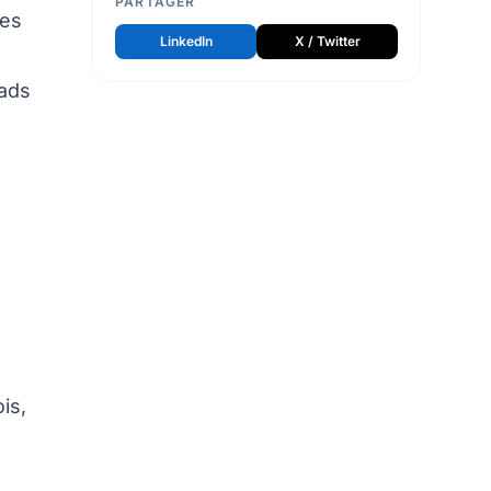
PARTAGER
mes
LinkedIn
X / Twitter
eads
is,