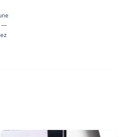
 une
e —
dez