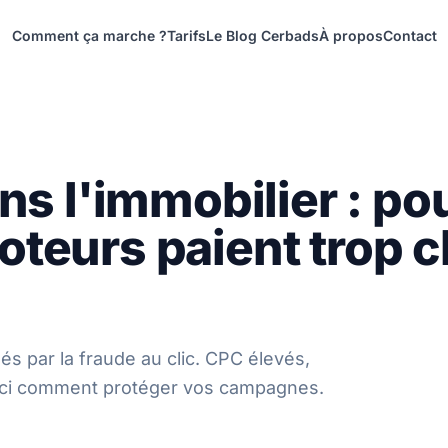
Comment ça marche ?
Tarifs
Le Blog Cerbads
À propos
Contact
ns l'immobilier : po
teurs paient trop c
és par la fraude au clic. CPC élevés,
oici comment protéger vos campagnes.